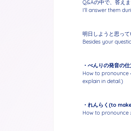
Q&Aの中で、答え
I’ll answer them dur
明日しようと思って
Besides your questio
・べんりの発音の仕方
How to pronounce べ
explain in detail.)
・れんらく(to make 
How to pronounc