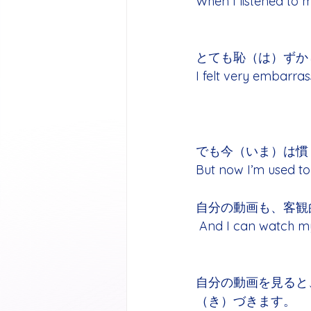
When I listened to my 
とても恥（は）ずか
I felt very embarrass
でも今（いま）は慣
But now I’m used to 
自分の動画も、客観
 And I can watch my
自分の動画を見ると
（き）づきます。