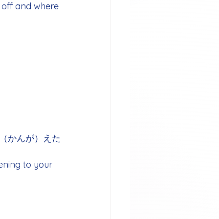
 off and where 
（かんが）えた
ening to your 