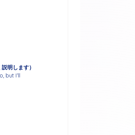
く説明します）
but I’ll 