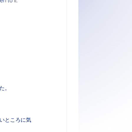
en to it.
た。
いところに気