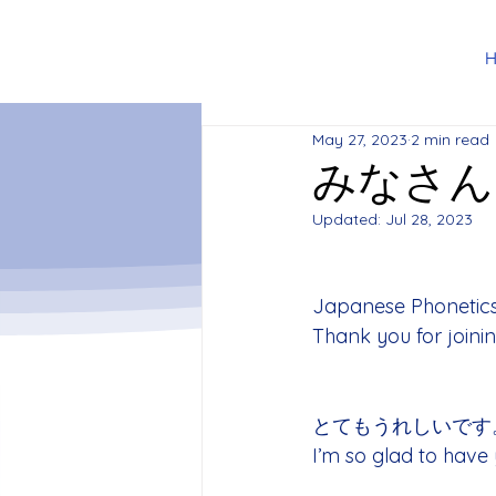
May 27, 2023
2 min read
みなさん
Updated:
Jul 28, 2023
Japanese Pho
Thank you for joini
とてもうれしいです
I’m so glad to have 